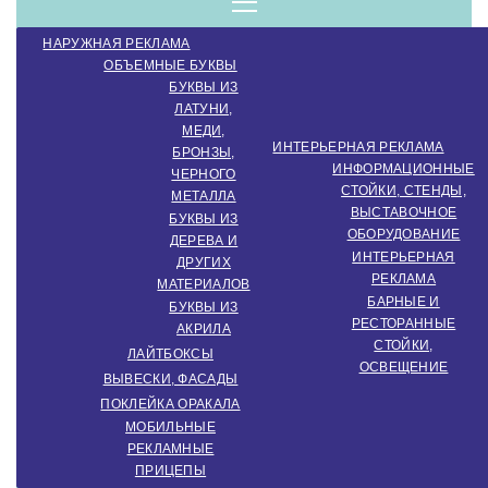
компанія.
Menu
НАРУЖНАЯ РЕКЛАМА
Виробництво
ОБЪЕМНЫЕ БУКВЫ
БУКВЫ ИЗ
ЛАТУНИ,
МЕДИ,
зовнішньої
ИНТЕРЬЕРНАЯ РЕКЛАМА
БРОНЗЫ,
ИНФОРМАЦИОННЫЕ
ЧЕРНОГО
СТОЙКИ, СТЕНДЫ,
МЕТАЛЛА
ВЫСТАВОЧНОЕ
реклами.
БУКВЫ ИЗ
ОБОРУДОВАНИЕ
ДЕРЕВА И
ИНТЕРЬЕРНАЯ
ДРУГИХ
РЕКЛАМА
МАТЕРИАЛОВ
Створення
БАРНЫЕ И
БУКВЫ ИЗ
РЕСТОРАННЫЕ
АКРИЛА
СТОЙКИ,
ЛАЙТБОКСЫ
ОСВЕЩЕНИЕ
інтер'єрної
ВЫВЕСКИ, ФАСАДЫ
ПОКЛЕЙКА ОРАКАЛА
МОБИЛЬНЫЕ
РЕКЛАМНЫЕ
ПРИЦЕПЫ