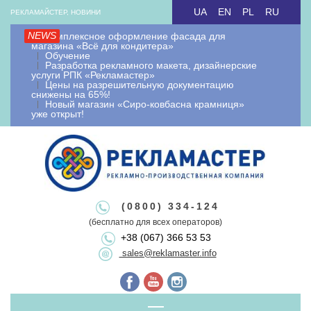
Skip
UA
EN
PL
RU
РЕКЛАМАЙСТЕР, НОВИНИ
to
NEWS
Комплексное оформление фасада для
content
магазина «Всё для кондитера»
Обучение
Разработка рекламного макета, дизайнерские
услуги РПК «Рекламастер»
Цены на разрешительную документацию
снижены на 65%!
Новый магазин «Сиро-ковбасна крамниця»
уже открыт!
Рекламайстер.
Рекламно-
Рекламайстер це: виробництво зовнішньої реклами, рекламні
(0800) 334-124
вивіски лайтбокси, об'ємні букви, виносна реклама, штендери.
(бесплатно для всех операторов)
+38 (067) 366 53 53
Виготовлення рекламоносіїв будь якої складності. Виготовляємо
виробнича
sales@reklamaster.info
рекламні конструкції під ключ. Оформлення документації та
дозволу на зовнішню рекламу.
Primary