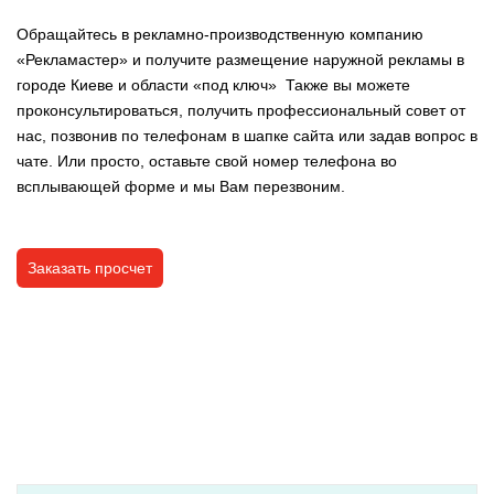
Обращайтесь в рекламно-производственную компанию
«Рекламастер» и получите размещение наружной рекламы в
городе Киеве и области «под ключ»
Также вы можете
проконсультироваться, получить профессиональный совет от
нас, позвонив по телефонам в шапке сайта или задав вопрос в
чате. Или просто, оставьте свой номер телефона во
всплывающей форме и мы Вам перезвоним.
Заказать просчет
POSTED IN:
РАЗРЕШИТЕЛЬНАЯ ДОКУМЕНТАЦИЯ НА НАРУЖНУЮ
РЕКЛАМУ
TAGGED :
ПРОДЛЕНИЕ РАЗРЕШЕНИЯ НА НАРУЖНУЮ
РЕКЛАМУ
,
РАЗРЕШЕНИЕ НА ВЫВЕСКУ
,
РАЗРЕШЕНИЕ НА НАРУЖНУЮ
РЕКЛАМУ
,
РАЗРЕШЕНИЕ НА РЕКЛАМУ
,
РАЗРЕШЕНИЕ НА УСТАНОВКУ
ВЫВЕСКИ