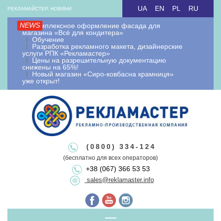
Skip
UA
EN
PL
RU
РЕКЛАМАЙСТЕР, НОВИНИ
to
NEWS
Комплексное оформление фасада для
content
магазина «Всё для кондитера»
Обучение
Разработка рекламного макета, дизайнерские
услуги РПК «Рекламастер»
Цены на разрешительную документацию
снижены на 65%!
Новый магазин «Сиро-ковбасна крамниця»
уже открыт!
Рекламайстер.
Рекламно-
Рекламайстер це: виробництво зовнішньої реклами, рекламні
(0800) 334-124
вивіски лайтбокси, об'ємні букви, виносна реклама, штендери.
(бесплатно для всех операторов)
+38 (067) 366 53 53
Виготовлення рекламоносіїв будь якої складності. Виготовляємо
виробнича
sales@reklamaster.info
рекламні конструкції під ключ. Оформлення документації та
дозволу на зовнішню рекламу.
Primary