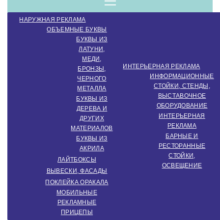
компанія.
Menu
НАРУЖНАЯ РЕКЛАМА
Виробництво
ОБЪЕМНЫЕ БУКВЫ
БУКВЫ ИЗ
ЛАТУНИ,
МЕДИ,
зовнішньої
ИНТЕРЬЕРНАЯ РЕКЛАМА
БРОНЗЫ,
ИНФОРМАЦИОННЫЕ
ЧЕРНОГО
СТОЙКИ, СТЕНДЫ,
МЕТАЛЛА
ВЫСТАВОЧНОЕ
реклами.
БУКВЫ ИЗ
ОБОРУДОВАНИЕ
ДЕРЕВА И
ИНТЕРЬЕРНАЯ
ДРУГИХ
РЕКЛАМА
МАТЕРИАЛОВ
Створення
БАРНЫЕ И
БУКВЫ ИЗ
РЕСТОРАННЫЕ
АКРИЛА
СТОЙКИ,
ЛАЙТБОКСЫ
ОСВЕЩЕНИЕ
інтер'єрної
ВЫВЕСКИ, ФАСАДЫ
ПОКЛЕЙКА ОРАКАЛА
МОБИЛЬНЫЕ
РЕКЛАМНЫЕ
ПРИЦЕПЫ