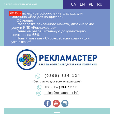
Skip
UA
EN
PL
RU
РЕКЛАМАЙСТЕР, НОВИНИ
to
NEWS
Комплексное оформление фасада для
content
магазина «Всё для кондитера»
Обучение
Разработка рекламного макета, дизайнерские
услуги РПК «Рекламастер»
Цены на разрешительную документацию
снижены на 65%!
Новый магазин «Сиро-ковбасна крамниця»
уже открыт!
Рекламайстер.
Рекламно-
Рекламайстер це: виробництво зовнішньої реклами, рекламні
(0800) 334-124
вивіски лайтбокси, об'ємні букви, виносна реклама, штендери.
(бесплатно для всех операторов)
+38 (067) 366 53 53
Виготовлення рекламоносіїв будь якої складності. Виготовляємо
виробнича
sales@reklamaster.info
рекламні конструкції під ключ. Оформлення документації та
дозволу на зовнішню рекламу.
Primary