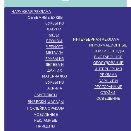
компанія.
Menu
НАРУЖНАЯ РЕКЛАМА
Виробництво
ОБЪЕМНЫЕ БУКВЫ
БУКВЫ ИЗ
ЛАТУНИ,
МЕДИ,
зовнішньої
ИНТЕРЬЕРНАЯ РЕКЛАМА
БРОНЗЫ,
ИНФОРМАЦИОННЫЕ
ЧЕРНОГО
СТОЙКИ, СТЕНДЫ,
МЕТАЛЛА
ВЫСТАВОЧНОЕ
реклами.
БУКВЫ ИЗ
ОБОРУДОВАНИЕ
ДЕРЕВА И
ИНТЕРЬЕРНАЯ
ДРУГИХ
РЕКЛАМА
МАТЕРИАЛОВ
Створення
БАРНЫЕ И
БУКВЫ ИЗ
РЕСТОРАННЫЕ
АКРИЛА
СТОЙКИ,
ЛАЙТБОКСЫ
ОСВЕЩЕНИЕ
інтер'єрної
ВЫВЕСКИ, ФАСАДЫ
ПОКЛЕЙКА ОРАКАЛА
МОБИЛЬНЫЕ
РЕКЛАМНЫЕ
ПРИЦЕПЫ