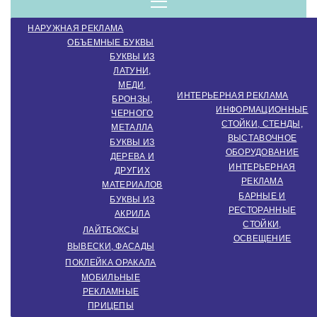
компанія.
Menu
НАРУЖНАЯ РЕКЛАМА
Виробництво
ОБЪЕМНЫЕ БУКВЫ
БУКВЫ ИЗ
ЛАТУНИ,
МЕДИ,
зовнішньої
ИНТЕРЬЕРНАЯ РЕКЛАМА
БРОНЗЫ,
ИНФОРМАЦИОННЫЕ
ЧЕРНОГО
СТОЙКИ, СТЕНДЫ,
МЕТАЛЛА
ВЫСТАВОЧНОЕ
реклами.
БУКВЫ ИЗ
ОБОРУДОВАНИЕ
ДЕРЕВА И
ИНТЕРЬЕРНАЯ
ДРУГИХ
РЕКЛАМА
МАТЕРИАЛОВ
Створення
БАРНЫЕ И
БУКВЫ ИЗ
РЕСТОРАННЫЕ
АКРИЛА
СТОЙКИ,
ЛАЙТБОКСЫ
ОСВЕЩЕНИЕ
інтер'єрної
ВЫВЕСКИ, ФАСАДЫ
ПОКЛЕЙКА ОРАКАЛА
МОБИЛЬНЫЕ
РЕКЛАМНЫЕ
ПРИЦЕПЫ