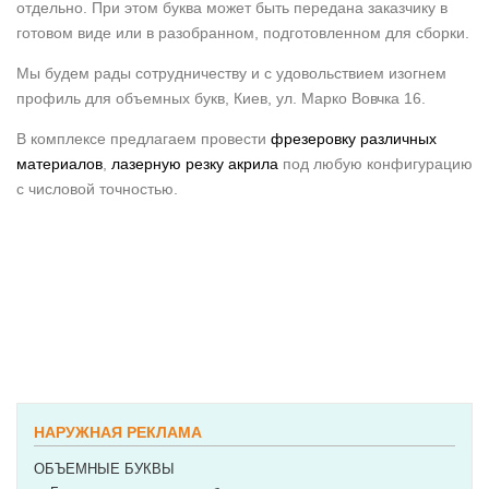
отдельно. При этом буква может быть передана заказчику в
готовом виде или в разобранном, подготовленном для сборки.
Мы будем рады сотрудничеству и с удовольствием изогнем
профиль для объемных букв, Киев, ул. Марко Вовчка 16.
В комплексе предлагаем провести
фрезеровку различных
материалов
,
лазерную резку акрила
под любую конфигурацию
с числовой точностью.
POSTED IN:
МАШИНЫ И МАТЕРИАЛЫ ДЛЯ РЕКЛАМНОГО
ПРОИЗВОДСТВА
TAGGED :
ИЗГОТОВИТЬ ОБЪЕМНЫЕ
БУКВЫ
,
ИЗГОТОВЛЕНИЕ ОБЪЕМНЫХ БУКВ
,
ОБЪЕМНЫЕ
БУКВЫ
,
ОБЪЕМНЫЕ БУКВЫ КИЕВ
,
УСЛУГИ РЕКЛАМНЫМ
ПРОИЗВОДСТВАМ
НАРУЖНАЯ РЕКЛАМА
ОБЪЕМНЫЕ БУКВЫ