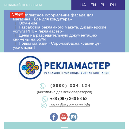
Skip
UA
EN
PL
RU
РЕКЛАМАЙСТЕР, НОВИНИ
to
NEWS
Комплексное оформление фасада для
content
магазина «Всё для кондитера»
Обучение
Разработка рекламного макета, дизайнерские
услуги РПК «Рекламастер»
Цены на разрешительную документацию
снижены на 65%!
Новый магазин «Сиро-ковбасна крамниця»
уже открыт!
Рекламайстер.
Рекламно-
Рекламайстер це: виробництво зовнішньої реклами, рекламні
(0800) 334-124
вивіски лайтбокси, об'ємні букви, виносна реклама, штендери.
(бесплатно для всех операторов)
+38 (067) 366 53 53
Виготовлення рекламоносіїв будь якої складності. Виготовляємо
виробнича
sales@reklamaster.info
рекламні конструкції під ключ. Оформлення документації та
дозволу на зовнішню рекламу.
Primary