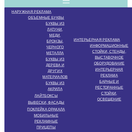
компанія.
Menu
НАРУЖНАЯ РЕКЛАМА
Виробництво
ОБЪЕМНЫЕ БУКВЫ
БУКВЫ ИЗ
ЛАТУНИ,
МЕДИ,
зовнішньої
ИНТЕРЬЕРНАЯ РЕКЛАМА
БРОНЗЫ,
ИНФОРМАЦИОННЫЕ
ЧЕРНОГО
СТОЙКИ, СТЕНДЫ,
МЕТАЛЛА
ВЫСТАВОЧНОЕ
реклами.
БУКВЫ ИЗ
ОБОРУДОВАНИЕ
ДЕРЕВА И
ИНТЕРЬЕРНАЯ
ДРУГИХ
РЕКЛАМА
МАТЕРИАЛОВ
Створення
БАРНЫЕ И
БУКВЫ ИЗ
РЕСТОРАННЫЕ
АКРИЛА
СТОЙКИ,
ЛАЙТБОКСЫ
ОСВЕЩЕНИЕ
інтер'єрної
ВЫВЕСКИ, ФАСАДЫ
ПОКЛЕЙКА ОРАКАЛА
МОБИЛЬНЫЕ
РЕКЛАМНЫЕ
ПРИЦЕПЫ