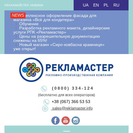
Skip
UA
EN
PL
RU
РЕКЛАМАЙСТЕР, НОВИНИ
to
NEWS
Комплексное оформление фасада для
content
магазина «Всё для кондитера»
Обучение
Разработка рекламного макета, дизайнерские
услуги РПК «Рекламастер»
Цены на разрешительную документацию
снижены на 65%!
Новый магазин «Сиро-ковбасна крамниця»
уже открыт!
Рекламайстер.
Рекламно-
Рекламайстер це: виробництво зовнішньої реклами, рекламні
(0800) 334-124
вивіски лайтбокси, об'ємні букви, виносна реклама, штендери.
(бесплатно для всех операторов)
+38 (067) 366 53 53
Виготовлення рекламоносіїв будь якої складності. Виготовляємо
виробнича
sales@reklamaster.info
рекламні конструкції під ключ. Оформлення документації та
дозволу на зовнішню рекламу.
Primary