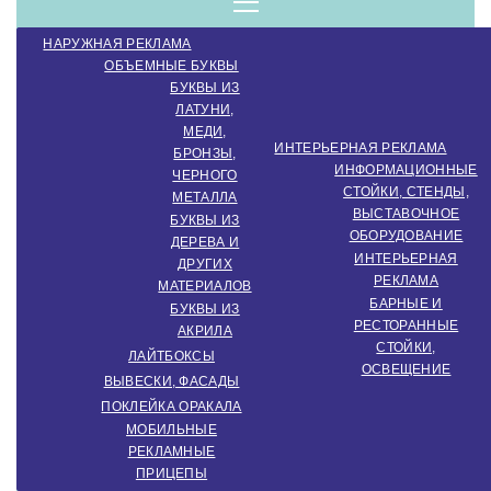
компанія.
Menu
НАРУЖНАЯ РЕКЛАМА
Виробництво
ОБЪЕМНЫЕ БУКВЫ
БУКВЫ ИЗ
ЛАТУНИ,
МЕДИ,
зовнішньої
ИНТЕРЬЕРНАЯ РЕКЛАМА
БРОНЗЫ,
ИНФОРМАЦИОННЫЕ
ЧЕРНОГО
СТОЙКИ, СТЕНДЫ,
МЕТАЛЛА
ВЫСТАВОЧНОЕ
реклами.
БУКВЫ ИЗ
ОБОРУДОВАНИЕ
ДЕРЕВА И
ИНТЕРЬЕРНАЯ
ДРУГИХ
РЕКЛАМА
МАТЕРИАЛОВ
Створення
БАРНЫЕ И
БУКВЫ ИЗ
РЕСТОРАННЫЕ
АКРИЛА
СТОЙКИ,
ЛАЙТБОКСЫ
ОСВЕЩЕНИЕ
інтер'єрної
ВЫВЕСКИ, ФАСАДЫ
ПОКЛЕЙКА ОРАКАЛА
МОБИЛЬНЫЕ
РЕКЛАМНЫЕ
ПРИЦЕПЫ