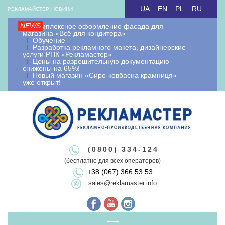
Skip
UA
EN
PL
RU
РЕКЛАМАЙСТЕР, НОВИНИ
to
NEWS
Комплексное оформление фасада для
content
магазина «Всё для кондитера»
Обучение
Разработка рекламного макета, дизайнерские
услуги РПК «Рекламастер»
Цены на разрешительную документацию
снижены на 65%!
Новый магазин «Сиро-ковбасна крамниця»
уже открыт!
Рекламайстер.
Рекламно-
Рекламайстер це: виробництво зовнішньої реклами, рекламні
(0800) 334-124
вивіски лайтбокси, об'ємні букви, виносна реклама, штендери.
(бесплатно для всех операторов)
+38 (067) 366 53 53
Виготовлення рекламоносіїв будь якої складності. Виготовляємо
виробнича
sales@reklamaster.info
рекламні конструкції під ключ. Оформлення документації та
дозволу на зовнішню рекламу.
Primary