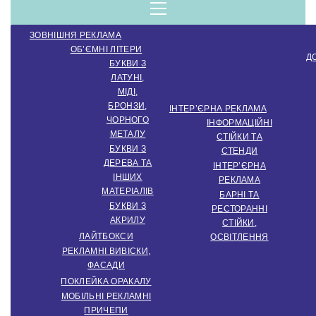
компанія.
Menu
ЗОВНІШНЯ РЕКЛАМА
Виробництво
ОБ’ЄМНІ ЛІТЕРИ
Д
БУКВИ З
ЛАТУНІ,
зовнішньої
МІДІ,
БРОНЗИ,
ІНТЕР’ЄРНА РЕКЛАМА
ЧОРНОГО
ІНФОРМАЦІЙНІ
МЕТАЛУ
СТІЙКИ ТА
реклами.
БУКВИ З
СТЕНДИ
ДЕРЕВА ТА
ІНТЕР’ЄРНА
ІНШИХ
РЕКЛАМА
МАТЕРІАЛІВ
Створення
БАРНІ ТА
БУКВИ З
РЕСТОРАННІ
АКРИЛУ
СТІЙКИ,
ЛАЙТБОКСИ
ОСВІТЛЕННЯ
інтер'єрної
РЕКЛАМНІ ВИВІСКИ,
ФАСАДИ
ПОКЛЕЙКА ОРАКАЛУ
МОБІЛЬНІ РЕКЛАМНІ
ПРИЧЕПИ