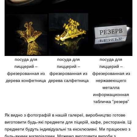
посуда для
посуда для
посуда для
пиццерий –
пиццерий –
пиццерий –
фрезерованная из
фрезерованная из
фрезерованная из
дерева конфетница
дерева салфетница
нержавеющего
металла
информационная
табличка “резерв”
Як видно з фотографій в нашій галереї, виробництво готове
виготовити будь-які предмети для піцерій, кафе, ресторанів. Ці
предмети будуть індивідуальні та ексклюзивні. Ми працюємо з
будь-якими матеріалами. Можемо виготовити вироби з