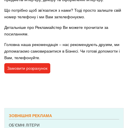
Що потрібно щоб зв’язатися з нами? Тоді просто залиште свій
номер телефону і ми Вам зателефонуємо.
Детальніше
про Рекламайстер
Ви можете прочитати за
посиланням.
Головна наша рекомендація – нас рекомендують друзям, ми
допомагаємо самовиразитися в Бізнесі. Чи готові допомогти і
Вам, телефонуйте.
Замовити розрахунок
POSTED IN:
ІНТЕР'ЄРНА РЕКЛАМА
,
МАГАЗИН ГОТОВИХ ВИРОБІВ
,
РЕКВІЗИТ В ОРЕНДУ
TAGGED :
ПОСУД ДЛЯ ПІЦЕРІЙ
ЗОВНІШНЯ РЕКЛАМА
ОБ’ЄМНІ ЛІТЕРИ