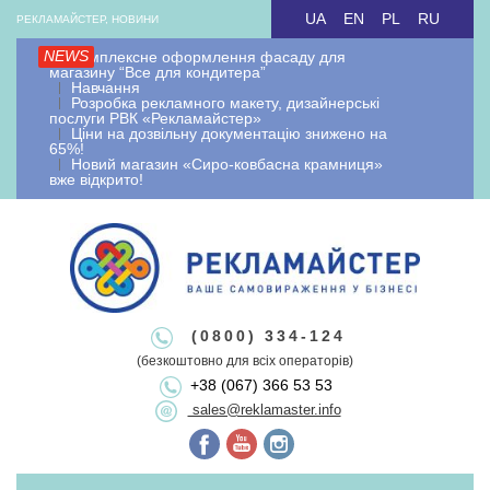
Skip
UA
EN
PL
RU
РЕКЛАМАЙСТЕР, НОВИНИ
to
NEWS
Комплексне оформлення фасаду для
content
магазину “Все для кондитера”
Навчання
Розробка рекламного макету, дизайнерські
послуги РВК «Рекламайстер»
Ціни на дозвільну документацію знижено на
65%!
Новий магазин «Сиро-ковбасна крамниця»
вже відкрито!
Рекламайстер.
Рекламно-
Рекламайстер це: виробництво зовнішньої реклами, рекламні
(0800) 334-124
вивіски лайтбокси, об'ємні букви, виносна реклама, штендери.
(безкоштовно для всіх операторів)
виробнича
+38 (067) 366 53 53
Виготовлення рекламоносіїв будь якої складності. Виготовляємо
sales@reklamaster.info
рекламні конструкції під ключ. Оформлення документації та
дозволу на зовнішню рекламу.
Primary