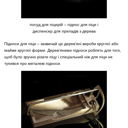
посуд для піцерій – піднос для піци і
диспенсер для приладів з дерева
Підноси для піци – зазвичай це дерев’яні вироби круглої або
майже круглої форми. Дерев’яними підноси роблять для того,
щоб було зручно різати піцу і спеціальний ніж для піци не
тупився про металеві підноси.