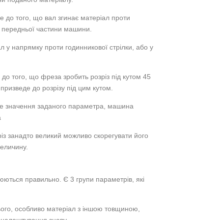
 до того, що вал згинає матеріал проти
о передньої частини машини.
л у напрямку проти годинникової стрілки, або у
до того, що фреза зробить розріз під кутом 45
 призведе до розрізу під цим кутом.
не значення заданого параметра, машина
а
із занадто великий можливо скорегувати його
величину.
юються правильно. Є 3 групи параметрів, які
нього, особливо матеріал з іншою товщиною,
і налаштування знову.