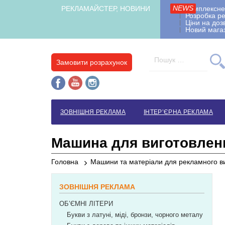
Skip
NEWS
РЕКЛАМАЙСТЕР, НОВИНИ
Комплексне
Розробка ре
to
Ціни на доз
content
Новий мага
Пошук:
Замовити розрахунок
ЗОВНІШНЯ РЕКЛАМА
ІНТЕР’ЄРНА РЕКЛАМА
Машина для виготовленн
Головна
Машини та матеріали для рекламного в
ЗОВНІШНЯ РЕКЛАМА
ОБ’ЄМНІ ЛІТЕРИ
Букви з латуні, міді, бронзи, чорного металу