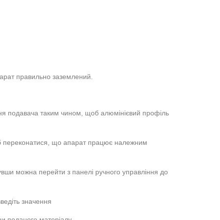
арат правильно заземлений.
ння подавача таким чином, щоб алюмінієвий профіль
об переконатися, що апарат працює належним
вши можна перейти з панелі ручного управління до
ведіть значення
ни поданого матеріалу.