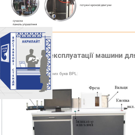
Інструкція по експлуатації машини дл
модель BPL
Склад машини для об’ємних букв BPL: