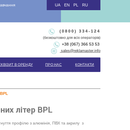
авчання
UA
EN
PL
RU
.
(0800) 334-124
(безкоштовно для всіх операторів)
+38 (067) 366 53 53
sales@reklamaster.info
ЕКВІЗИТ В ОРЕНДУ
ПРО НАС
КОНТАКТИ
 BPL
них літер BPL
нуття профілю з алюмінія, ПВХ та акрилу з