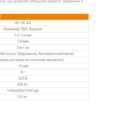
оти, що дозволяє збільшити кількість замовлень в
Ї
HD-SK-AS
Алюміній, ПВХ, Акрили
0,3-1,0 мм
133мм
3 м / хв
Автослот (Вирізання), Автоматичний вигин
емає цієї межі на плоскому матеріалі)
15 мм
A1
220 В
650 Вт
1400х600х1240 мм
120 кг