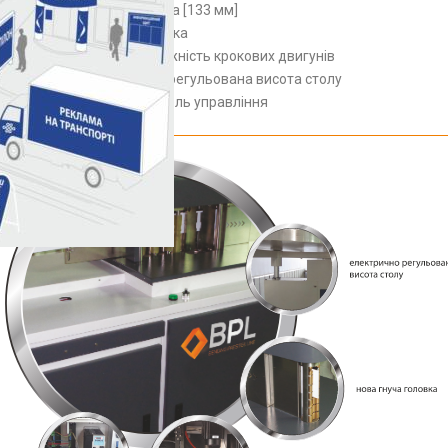
гнуча головка [133 мм]
ріжуча головка
велика потужність крокових двигунів
електрично регульована висота столу
сучасна панель управління