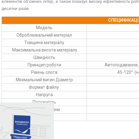
елементів об’ємних літер, а також показує високу ефективність роб
десятки разів.
СПЕЦИФІКАЦІ
Модель
Оброблювальний матеріал
Товщина матеріалу
Максимальна висота матеріалу
Швидкість
Принцип роботи
Автоподавання, 
Рівень слота
45-120° (н
Мінімальний вигин Діаметр
Формат файлу
Напруга
Потужність
Розмір машини
Вага
Особливості: