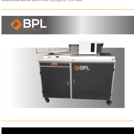
зовнішньої
реклами.
Створення
інтер'єрної
реклами