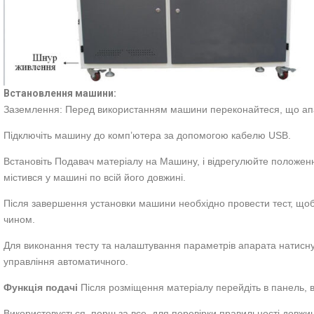
Встановлення машини:
Заземлення: Перед використанням машини переконайтеся, що ап
Підключіть машину до комп’ютера за допомогою кабелю USB.
Встановіть Подавач матеріалу на Машину, і відрегулюйте положе
містився у машині по всій його довжині.
Після завершення установки машини необхідно провести тест, щ
чином.
Для виконання тесту та налаштування параметрів апарата натисну
управління автоматичного.
Функція подачі
Після розміщення матеріалу перейдіть в панель, в
Використовується, перш за все, для перевірки правильності довжи