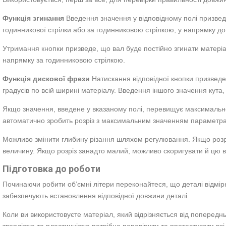
Функція згинання
Введення значення у відповідному полі призведе
годинникової стрілки або за годинниковою стрілкою, у напрямку д
Утримання кнопки призведе, що вал буде постійно згинати матеріа
напрямку за годинниковою стрілкою.
Функція дискової фрези
Натискання відповідної кнопки призведе 
градусів по всій ширині матеріалу. Введення іншого значення кута,
Якщо значення, введене у вказаному полі, перевищує максималь
автоматично зробить розріз з максимальним значенням параметр
Можливо змінити глибину різання шляхом регулювання. Якщо розр
величину. Якщо розріз занадто малий, можливо скоригувати й цю 
Підготовка до роботи
Починаючи робити об’ємні літери переконайтеся, що деталі відмір
забезпечують встановлення відповідної довжини деталі.
Коли ви використовуєте матеріал, який відрізняється від поперед
твердістю та пластичністю потрібно перевірити та протестувати вс