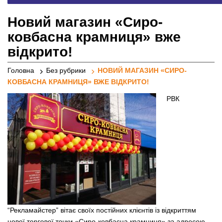
реклами
Новий магазин «Сиро-
ковбасна крамниця» вже
відкрито!
Головна
Без рубрики
НОВИЙ МАГАЗИН «СИРО-
КОВБАСНА КРАМНИЦЯ» ВЖЕ ВІДКРИТО!
РВК
“Рекламайстер” вітає своїх постійних клієнтів із відкриттям
нової торгової точки «Сиро-ковбасна крамниця» за адресою