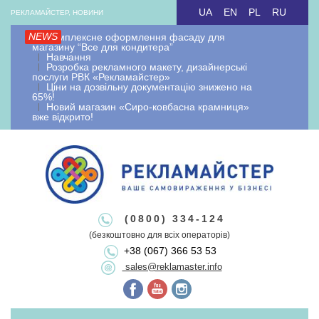
Skip
UA
EN
PL
RU
РЕКЛАМАЙСТЕР, НОВИНИ
to
NEWS
Комплексне оформлення фасаду для
content
магазину “Все для кондитера”
Навчання
Розробка рекламного макету, дизайнерські
послуги РВК «Рекламайстер»
Ціни на дозвільну документацію знижено на
65%!
Новий магазин «Сиро-ковбасна крамниця»
вже відкрито!
Рекламайстер.
Рекламно-
Рекламайстер це: виробництво зовнішньої реклами, рекламні
(0800) 334-124
вивіски лайтбокси, об'ємні букви, виносна реклама, штендери.
(безкоштовно для всіх операторів)
виробнича
+38 (067) 366 53 53
Виготовлення рекламоносіїв будь якої складності. Виготовляємо
sales@reklamaster.info
рекламні конструкції під ключ. Оформлення документації та
дозволу на зовнішню рекламу.
Primary