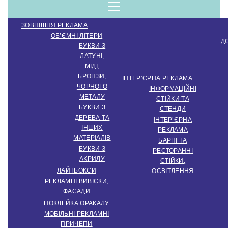
компанія.
Menu
ЗОВНІШНЯ РЕКЛАМА
Виробництво
ОБ’ЄМНІ ЛІТЕРИ
Д
БУКВИ З
ЛАТУНІ,
зовнішньої
МІДІ,
БРОНЗИ,
ІНТЕР’ЄРНА РЕКЛАМА
ЧОРНОГО
ІНФОРМАЦІЙНІ
МЕТАЛУ
СТІЙКИ ТА
реклами.
БУКВИ З
СТЕНДИ
ДЕРЕВА ТА
ІНТЕР’ЄРНА
ІНШИХ
РЕКЛАМА
МАТЕРІАЛІВ
Створення
БАРНІ ТА
БУКВИ З
РЕСТОРАННІ
АКРИЛУ
СТІЙКИ,
ЛАЙТБОКСИ
ОСВІТЛЕННЯ
інтер'єрної
РЕКЛАМНІ ВИВІСКИ,
ФАСАДИ
ПОКЛЕЙКА ОРАКАЛУ
МОБІЛЬНІ РЕКЛАМНІ
ПРИЧЕПИ