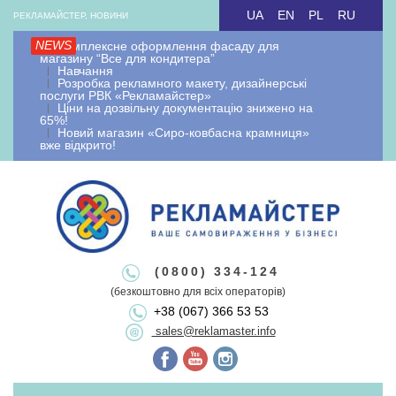
Skip
UA
EN
PL
RU
РЕКЛАМАЙСТЕР, НОВИНИ
to
NEWS
Комплексне оформлення фасаду для
content
магазину “Все для кондитера”
Навчання
Розробка рекламного макету, дизайнерські
послуги РВК «Рекламайстер»
Ціни на дозвільну документацію знижено на
65%!
Новий магазин «Сиро-ковбасна крамниця»
вже відкрито!
Рекламайстер.
Рекламно-
Рекламайстер це: виробництво зовнішньої реклами, рекламні
(0800) 334-124
вивіски лайтбокси, об'ємні букви, виносна реклама, штендери.
(безкоштовно для всіх операторів)
виробнича
+38 (067) 366 53 53
Виготовлення рекламоносіїв будь якої складності. Виготовляємо
sales@reklamaster.info
рекламні конструкції під ключ. Оформлення документації та
дозволу на зовнішню рекламу.
Primary