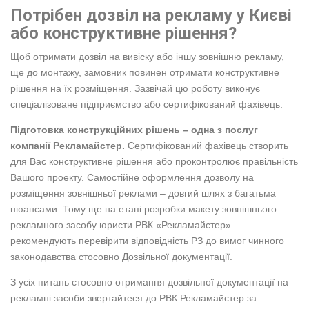
Потрібен дозвіл на рекламу у Києві
або конструктивне рішення?
Щоб отримати дозвіл на вивіску або iншу зовнішню рекламу,
ще до монтажу, замовник повинен отримати конструктивне
рiшення на їх розмiщення. Зазвічай цю роботу виконує
спеціалізоване підприємство або сертифікований фахівець.
Підготовка конструкційних рішень – одна з послуг
компанії Рекламайстер.
Сертифікований фахівець створить
для Вас конструктивне рiшення або проконтролює правільність
Вашого проекту. Самостійне оформлення дозволу на
розміщення зовнішньої реклами – довгий шлях з багатьма
нюансами. Тому ще на етапі розробки макету зовнішнього
рекламного засобу юристи РВК «Рекламайстер»
рекомендують перевірити відповідність РЗ до вимог чинного
законодавства стосовно Дозвільної документації.
З усіх питань стосовно отримання дозвільної документації на
рекламні засоби звертайтеся до РВК Рекламайстер за