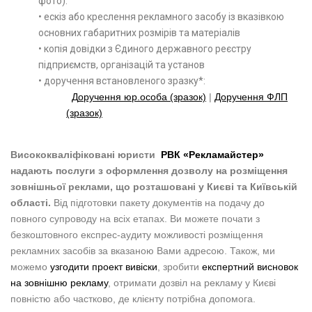
фото).
• ескіз або креслення рекламного засобу із вказівкою
основних габаритних розмірів та матеріалів
• копія довідки з Єдиного державного реєстру
підприємств, організацій та установ
• доручення встановленого зразку*:
Д
оручення юр.особа (зразок)
|
Доручення ФЛП
(зразок)
Висококваліфіковані юристи
РВК «Рекламайстер»
надають послуги з оформлення дозволу на розміщення
зовнішньої реклами, що розташовані у Києві та Київській
області.
Від підготовки пакету документів на подачу до
повного супроводу на всіх етапах. Ви можете почати з
безкоштовного експрес-аудиту можливості розміщення
рекламних засобів за вказаною Вами адресою. Також, ми
можемо
узгодити проект вивіски
, зробити
експертний висновок
на зовнішню рекламу
, отримати дозвіл на рекламу у Києві
повністю або частково, де клієнту потрібна допомога.