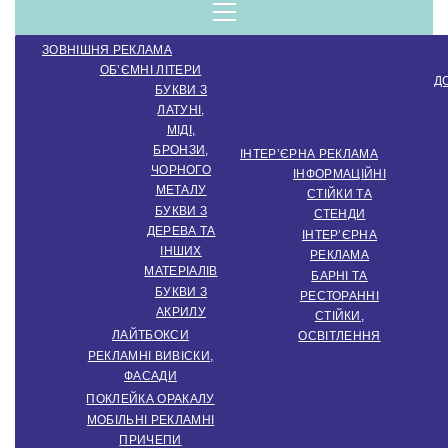
компанія.
Menu
ЗОВНІШНЯ РЕКЛАМА
Виробництво
ОБ’ЄМНІ ЛІТЕРИ
Д
БУКВИ З
ЛАТУНІ,
зовнішньої
МІДІ,
БРОНЗИ,
ІНТЕР’ЄРНА РЕКЛАМА
ЧОРНОГО
ІНФОРМАЦІЙНІ
МЕТАЛУ
СТІЙКИ ТА
реклами.
БУКВИ З
СТЕНДИ
ДЕРЕВА ТА
ІНТЕР’ЄРНА
ІНШИХ
РЕКЛАМА
МАТЕРІАЛІВ
Створення
БАРНІ ТА
БУКВИ З
РЕСТОРАННІ
АКРИЛУ
СТІЙКИ,
ЛАЙТБОКСИ
ОСВІТЛЕННЯ
інтер'єрної
РЕКЛАМНІ ВИВІСКИ,
ФАСАДИ
ПОКЛЕЙКА ОРАКАЛУ
МОБІЛЬНІ РЕКЛАМНІ
ПРИЧЕПИ