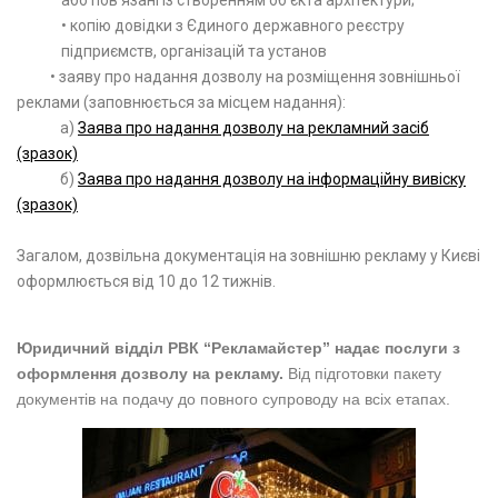
або пов’язані із створенням об’єкта архітектури;
• копію довідки з Єдиного державного реєстру
підприємств, організацій та установ
• заяву про надання дозволу на розміщення зовнішньої
реклами (заповнюється
за місцем
надання):
а)
Заява про надання дозволу на рекламний засіб
(зразок)
б)
Заява про надання дозволу на інформаційну вивіску
(зразок)
Загалом, дозвільна документація на зовнішню рекламу у Києві
оформлюється від 10 до 12 тижнів.
Юридичний відділ РВК “Рекламайстер” надає послуги з
оформлення дозволу на рекламу.
Від підготовки пакету
документів на подачу до повного супроводу на всіх етапах.