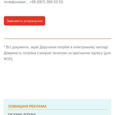
телефонами: , +38 (067) 366 53 53.
Замовити розрахунок
* Всі документи, окрім Доручення потрібні в електронному вигляді.
Довіреність потрібна з мокрою печаткою чи оригіналом підпису (для
ФОП).
POSTED IN:
ДОЗВІЛЬНА ДОКУМЕНТАЦІЯ НА ЗОВНІШНЮ
РЕКЛАМУ
TAGGED :
ДОЗВІЛ НА ВИВІСКУ
,
ДОЗВІЛ НА ЗОВНІШНЮ
РЕКЛАМУ
,
ДОЗВІЛ НА РЕКЛАМУ
,
ПОДОВЖЕННЯ ДОЗВОЛУ НА ВИВІСКУ
ЗОВНІШНЯ РЕКЛАМА
ОБ’ЄМНІ ЛІТЕРИ