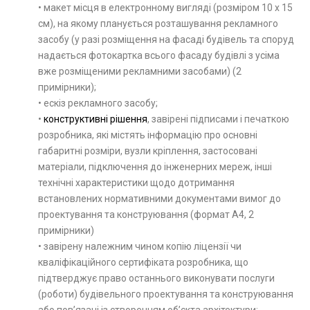
• макет місця в електронному вигляді (розміром 10 х 15
см), на якому планується розташування рекламного
засобу (у разі розміщення на фасаді будівель та споруд
надається фотокартка всього фасаду будівлі з усіма
вже розміщеними рекламними засобами) (2
примірники);
• ескіз рекламного засобу;
•
конструктивні рішення
, завірені підписами і печаткою
розробника, які містять інформацію про основні
габаритні розміри, вузли кріплення, застосовані
матеріали, підключення до інженерних мереж, інші
технічні характеристики щодо дотримання
встановлених нормативними документами вимог до
проектування та конструювання (формат А4, 2
примірники)
• завірену належним чином копію ліцензії чи
кваліфікаційного сертифіката розробника, що
підтверджує право останнього виконувати послуги
(роботи) будівельного проектування та конструювання