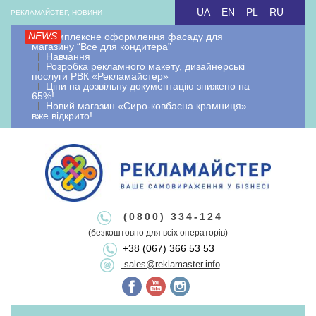
Skip
UA
EN
PL
RU
РЕКЛАМАЙСТЕР, НОВИНИ
to
NEWS
Комплексне оформлення фасаду для
content
магазину “Все для кондитера”
Навчання
Розробка рекламного макету, дизайнерські
послуги РВК «Рекламайстер»
Ціни на дозвільну документацію знижено на
65%!
Новий магазин «Сиро-ковбасна крамниця»
вже відкрито!
Рекламайстер.
Рекламно-
Рекламайстер це: виробництво зовнішньої реклами, рекламні
(0800) 334-124
вивіски лайтбокси, об'ємні букви, виносна реклама, штендери.
(безкоштовно для всіх операторів)
виробнича
+38 (067) 366 53 53
Виготовлення рекламоносіїв будь якої складності. Виготовляємо
sales@reklamaster.info
рекламні конструкції під ключ. Оформлення документації та
дозволу на зовнішню рекламу.
Primary