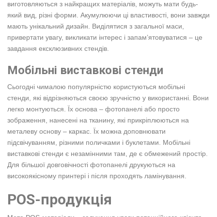
виготовляються з найкращих матеріалів, можуть мати будь-
який вид, різні форми. Акумулюючи ці властивості, вони завжди
мають унікальний дизайн. Виділятися з загальної маси,
привертати увагу, викликати інтерес і запам’ятовуватися – це
завдання ексклюзивних стендів.
Мобільні виставкові стенди
Сьогодні чималою популярністю користуються мобільні
стенди, які відрізняються своєю зручністю у використанні. Вони
легко монтуються. Їх основа – фотопанелі або просто
зображення, нанесені на тканину, які прикріплюються на
металеву основу – каркас. Їх можна доповнювати
підсвічуванням, різними поличками і буклетами. Мобільні
виставкові стенди є незамінними там, де є обмежений простір.
Для більшої довговічності фотопанелі друкуються на
високоякісному принтері і після проходять ламінування.
POS-продукція