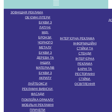
компанія.
Menu
ЗОВНІШНЯ РЕКЛАМА
Виробництво
ОБ’ЄМНІ ЛІТЕРИ
Д
БУКВИ З
ЛАТУНІ,
зовнішньої
МІДІ,
БРОНЗИ,
ІНТЕР’ЄРНА РЕКЛАМА
ЧОРНОГО
ІНФОРМАЦІЙНІ
МЕТАЛУ
СТІЙКИ ТА
реклами.
БУКВИ З
СТЕНДИ
ДЕРЕВА ТА
ІНТЕР’ЄРНА
ІНШИХ
РЕКЛАМА
МАТЕРІАЛІВ
Створення
БАРНІ ТА
БУКВИ З
РЕСТОРАННІ
АКРИЛУ
СТІЙКИ,
ЛАЙТБОКСИ
ОСВІТЛЕННЯ
інтер'єрної
РЕКЛАМНІ ВИВІСКИ,
ФАСАДИ
ПОКЛЕЙКА ОРАКАЛУ
МОБІЛЬНІ РЕКЛАМНІ
ПРИЧЕПИ