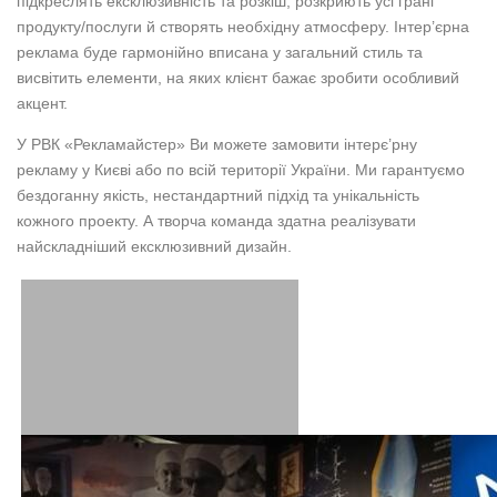
підкреслять ексклюзивність та розкіш, розкриють усі грані
продукту/послуги й створять необхідну атмосферу. Інтер’єрна
реклама буде гармонійно вписана у загальний стиль та
висвітить елементи, на яких клієнт бажає зробити особливий
акцент.
У РВК «Рекламайстер» Ви можете замовити інтерє’рну
рекламу у Києві або по всій території України. Ми гарантуємо
бездоганну якість, нестандартний підхід та унікальність
кожного проекту. А творча команда здатна реалізувати
найскладніший ексклюзивний дизайн.