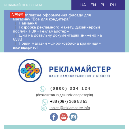
Skip
UA
EN
PL
RU
РЕКЛАМАЙСТЕР, НОВИНИ
to
NEWS
Комплексне оформлення фасаду для
content
магазину “Все для кондитера”
Навчання
Розробка рекламного макету, дизайнерські
послуги РВК «Рекламайстер»
Ціни на дозвільну документацію знижено на
65%!
Новий магазин «Сиро-ковбасна крамниця»
вже відкрито!
Рекламайстер.
Рекламно-
Рекламайстер це: виробництво зовнішньої реклами, рекламні
(0800) 334-124
вивіски лайтбокси, об'ємні букви, виносна реклама, штендери.
(безкоштовно для всіх операторів)
виробнича
+38 (067) 366 53 53
Виготовлення рекламоносіїв будь якої складності. Виготовляємо
sales@reklamaster.info
рекламні конструкції під ключ. Оформлення документації та
дозволу на зовнішню рекламу.
Primary