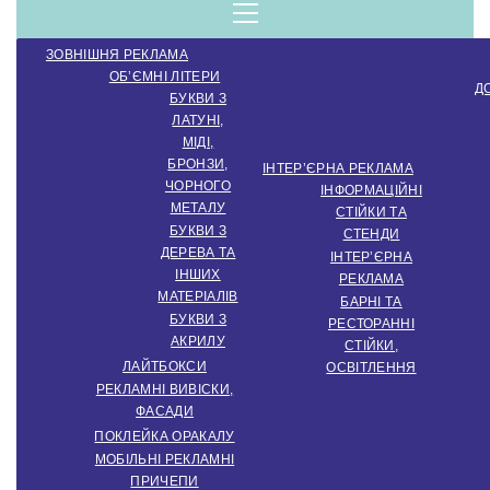
компанія.
Menu
ЗОВНІШНЯ РЕКЛАМА
Виробництво
ОБ’ЄМНІ ЛІТЕРИ
Д
БУКВИ З
ЛАТУНІ,
зовнішньої
МІДІ,
БРОНЗИ,
ІНТЕР’ЄРНА РЕКЛАМА
ЧОРНОГО
ІНФОРМАЦІЙНІ
МЕТАЛУ
СТІЙКИ ТА
реклами.
БУКВИ З
СТЕНДИ
ДЕРЕВА ТА
ІНТЕР’ЄРНА
ІНШИХ
РЕКЛАМА
МАТЕРІАЛІВ
Створення
БАРНІ ТА
БУКВИ З
РЕСТОРАННІ
АКРИЛУ
СТІЙКИ,
ЛАЙТБОКСИ
ОСВІТЛЕННЯ
інтер'єрної
РЕКЛАМНІ ВИВІСКИ,
ФАСАДИ
ПОКЛЕЙКА ОРАКАЛУ
МОБІЛЬНІ РЕКЛАМНІ
ПРИЧЕПИ